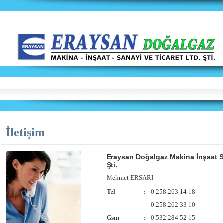
İletişim
Eraysan Doğalgaz Makina İnşaat Sa
Şti.
Mehmet ERSARI
Tel
:
0.258.263 14 18
0.258.262 33 10
Gsm
:
0.532.284 52 15