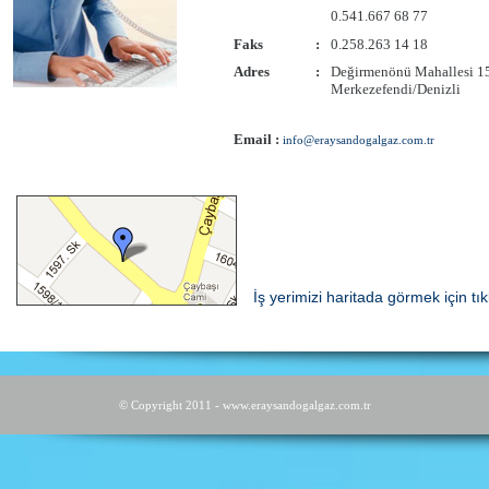
0.541.667 68 77
Faks
:
0.258.263 14 18
Adres
:
Değirmenönü Mahallesi 15
Merkezefendi/Denizli
Email :
info@eraysandogalgaz.com.tr
İş yerimizi haritada görmek için tık
© Copyright 2011 - www.eraysandogalgaz.com.tr